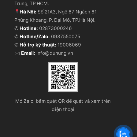
Trung, TP.HCM.
Hà Nội:
Số 21A3, Ngõ 67 Ngách 61
Phùng Khoang, P. Đại Mỗ, TP.Hà Nội.
✆
Hotline:
02873000246
✆
Hotline/Zalo:
0937550075
✆
Hỗ trợ kỹ thuật:
19006069
🖂
Email:
info@duhung.vn
Mở Zalo, bấm quét QR để quét và xem trên
điện thoại