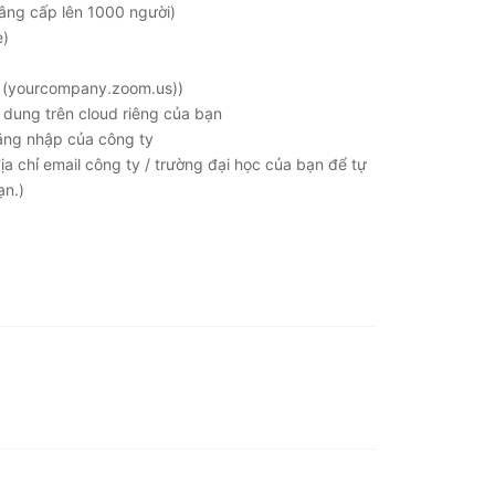
nâng cấp lên 1000 người)
e)
ạn (yourcompany.zoom.us))
i dung trên cloud riêng của bạn
ăng nhập của công ty
a chỉ email công ty / trường đại học của bạn để tự
ạn.)