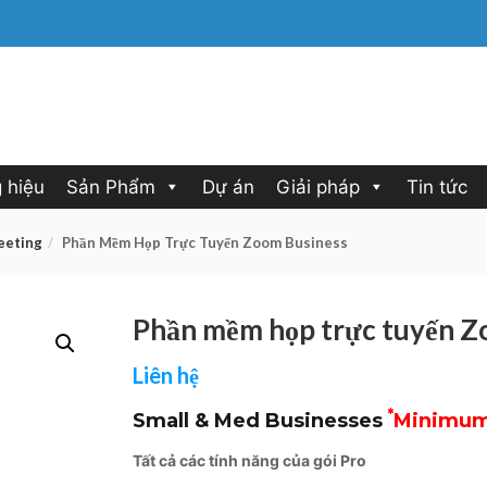
 hiệu
Sản Phẩm
Dự án
Giải pháp
Tin tức
eeting
Phần Mềm Họp Trực Tuyến Zoom Business
Phần mềm họp trực tuyến Z
Liên hệ
*
Small & Med Businesses
Minimum 
Tất cả các tính năng của gói Pro