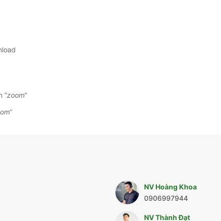
nload
m “
zoom
”
oom
”
NV Hoàng Khoa
0906997944
NV Thành Đạt