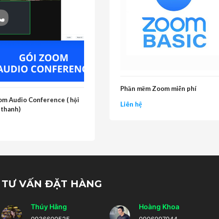
Phần mềm Zoom miễn phí
om Audio Conference ( hội
Liên hệ
 thanh)
TƯ VẤN ĐẶT HÀNG
Thúy Hằng
Hoàng Khoa