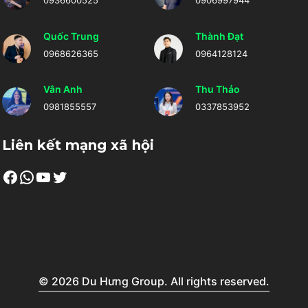
0936600525
0906997944
Quốc Trung
Thành Đạt
0968626365
0964128124
Vân Anh
Thu Thảo
0981855557
0337853952
Liên kết mạng xã hội
Facebook
WhatsApp
Youtube
Twitter