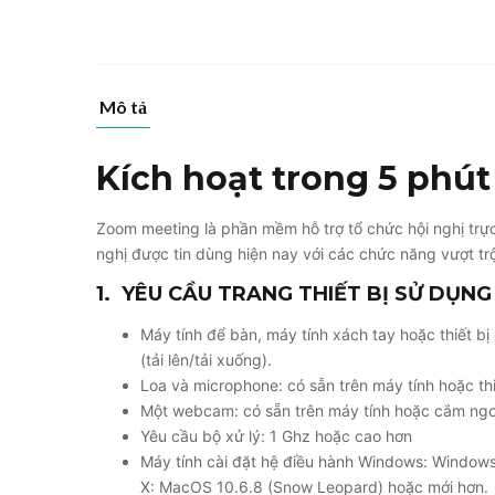
Mô tả
Kích hoạt trong 5 phút
Zoom meeting là phần mềm hỗ trợ tổ chức hội nghị trực
nghị được tin dùng hiện nay với các chức năng vượt trội,
1.
YÊU CẦU TRANG THIẾT BỊ SỬ DỤN
Máy tính để bàn, máy tính xách tay hoặc thiết bị
(tải lên/tải xuống).
Loa và microphone: có sẵn trên máy tính hoặc th
Một webcam: có sẵn trên máy tính hoặc cắm ng
Yêu cầu bộ xử lý: 1 Ghz hoặc cao hơn
Máy tính cài đặt hệ điều hành Windows: Window
X: MacOS 10.6.8 (Snow Leopard) hoặc mới hơn.