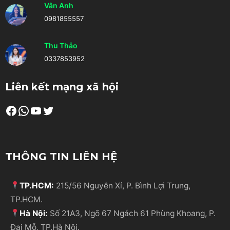
Vân Anh
0981855557
Thu Thảo
0337853952
Liên kết mạng xã hội
Facebook
WhatsApp
Youtube
Twitter
THÔNG TIN LIÊN HỆ
TP.HCM:
215/56 Nguyễn Xí, P. Bình Lợi Trung,
TP.HCM.
Hà Nội:
Số 21A3, Ngõ 67 Ngách 61 Phùng Khoang, P.
Đại Mỗ, TP.Hà Nội.