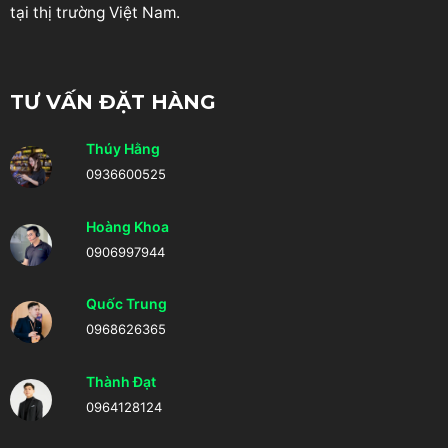
tại thị trường Việt Nam.
TƯ VẤN ĐẶT HÀNG
Thúy Hằng
0936600525
Hoàng Khoa
0906997944
Quốc Trung
0968626365
Thành Đạt
0964128124