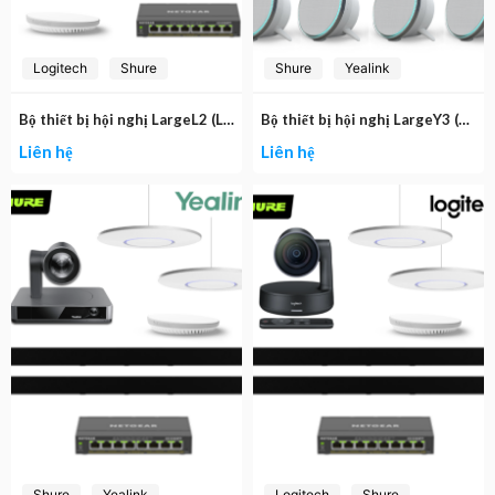
Logitech
Shure
Shure
Yealink
Bộ thiết bị hội nghị LargeL2 (Logitech Rally, Shure Stem Wall, Table, Hub và Switch POE)
Bộ thiết bị hội nghị LargeY3 (Yealink UVC86, Shure Stem Ceiling, Stem Speaker, Stem Hub và Switch POE)
Liên hệ
Liên hệ
Shure
Yealink
Logitech
Shure