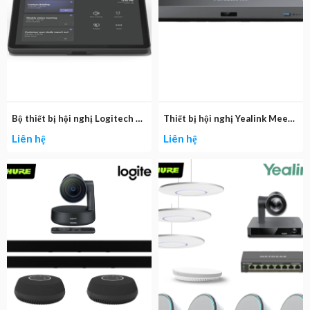
Bộ thiết bị hội nghị Logitech Rally Bar + Tap IP
Thiết bị hội nghị Yealink MeetingEye 500 (M500)
Liên hệ
Liên hệ