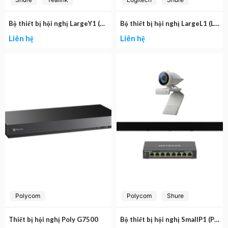
Bộ thiết bị hội nghị LargeY1 (Yealink UVC86, Shure Stem Ceiling, Wall, Hub và Switch POE)
Bộ thiết bị hội nghị LargeL1 (Logitech Rally, Shure Stem Ceiling, Wall, Hub và Switch POE)
Liên hệ
Liên hệ
Polycom
Polycom
Shure
Thiết bị hội nghị Poly G7500
Bộ thiết bị hội nghị SmallP1 (Poly Studio P5 + Shure Stem Wall + Switch POE)