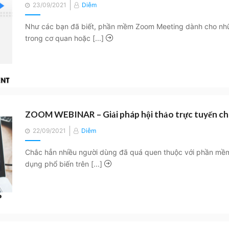
Posted
23/09/2021
Diễm
on
Như các bạn đã biết, phần mềm Zoom Meeting dành cho nhữ
trong cơ quan hoặc [...]
ZOOM WEBINAR – Giải pháp hội thảo trực tuyến ch
Posted
22/09/2021
Diễm
on
Chắc hẳn nhiều người dùng đã quá quen thuộc với phần mềm
dụng phổ biến trên [...]