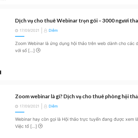
Dịch vụ cho thuê Webinar trọn gói – 3000 người th
Posted
17/09/2021
Diễm
on
Zoom Webinar là ứng dụng hội thảo trên web dành cho các 
với số [...]
Zoom webinar là gì? Dịch vụ cho thuê phòng hội thả
Posted
17/09/2021
Diễm
on
Webinar hay còn gọi là Hội thảo trực tuyến đang được xem 
Việc tổ [...]