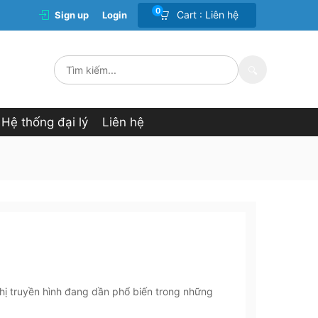
0
Cart :
Liên hệ
Sign up
Login
🔍
Hệ thống đại lý
Liên hệ
ghị truyền hình đang dần phổ biến trong những