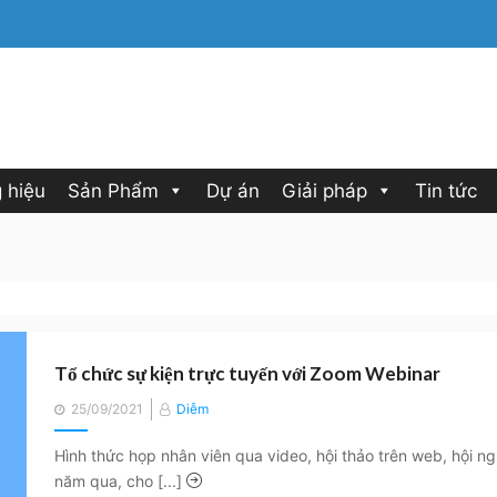
 hiệu
Sản Phẩm
Dự án
Giải pháp
Tin tức
Tổ chức sự kiện trực tuyến với Zoom Webinar
Posted
25/09/2021
Diễm
on
Hình thức họp nhân viên qua video, hội thảo trên web, hội n
năm qua, cho [...]