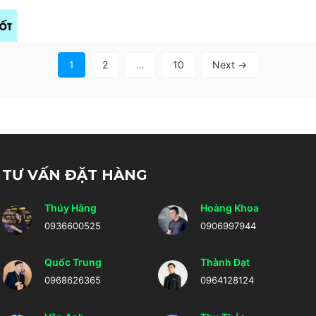
1
2
…
10
Next →
TƯ VẤN ĐẶT HÀNG
Thúy Hằng
Hoàng Khoa
0936600525
0906997944
Quốc Trung
Thành Đạt
0968626365
0964128124