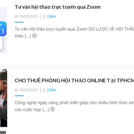
Tư vấn hội thảo trực tuyến qua Zoom
Posted
19/09/2021
Diễm
on
Tư vấn hội thảo trực tuyến qua Zoom SƠ LƯỢC VỀ HỘI THẢO
thảo [...]
CHO THUÊ PHÒNG HỘI THẢO ONLINE TẠI TPHC
Posted
18/09/2021
Diễm
on
Công nghệ ngày càng phát triển giúp cho nhiều hình thức ki
các cuộc họp [...]