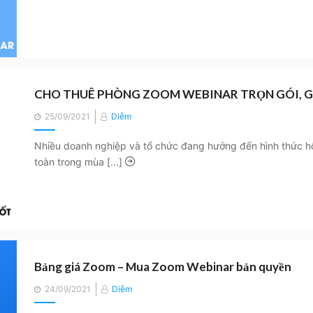
CHO THUÊ PHÒNG ZOOM WEBINAR TRỌN GÓI, G
Posted
25/09/2021
Diễm
on
Nhiều doanh nghiệp và tổ chức đang hướng đến hình thức hộ
toàn trong mùa [...]
Bảng giá Zoom – Mua Zoom Webinar bản quyền
Posted
24/09/2021
Diễm
on