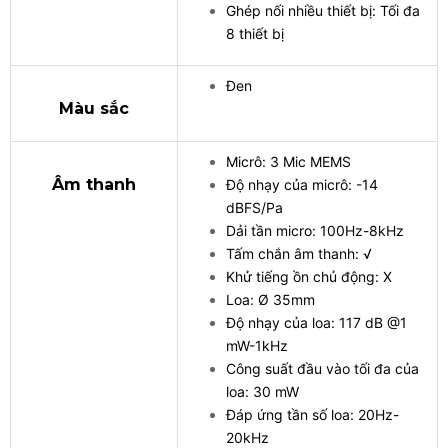
Ghép nối nhiều thiết bị: Tối đa
8 thiết bị
Đen
Màu sắc
Micrô: 3 Mic MEMS
Âm thanh
Độ nhạy của micrô: -14
dBFS/Pa
Dải tần micro: 100Hz-8kHz
Tấm chắn âm thanh: √
Khử tiếng ồn chủ động: X
Loa: Ø 35mm
Độ nhạy của loa: 117 dB @1
mW-1kHz
Công suất đầu vào tối đa của
loa: 30 mW
Đáp ứng tần số loa: 20Hz-
20kHz