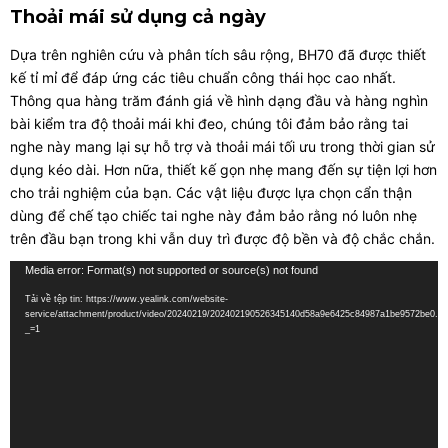
Thoải mái sử dụng cả ngày
Dựa trên nghiên cứu và phân tích sâu rộng, BH70 đã được thiết
kế tỉ mỉ để đáp ứng các tiêu chuẩn công thái học cao nhất.
Thông qua hàng trăm đánh giá về hình dạng đầu và hàng nghìn
bài kiểm tra độ thoải mái khi đeo, chúng tôi đảm bảo rằng tai
nghe này mang lại sự hỗ trợ và thoải mái tối ưu trong thời gian sử
dụng kéo dài. Hơn nữa, thiết kế gọn nhẹ mang đến sự tiện lợi hơn
cho trải nghiệm của bạn. Các vật liệu được lựa chọn cẩn thận
dùng để chế tạo chiếc tai nghe này đảm bảo rằng nó luôn nhẹ
trên đầu bạn trong khi vẫn duy trì được độ bền và độ chắc chắn.
Trình
Media error: Format(s) not supported or source(s) not found
chơi
Tải về tệp tin: https://www.yealink.com/website-
service/attachment/product/video/20240219/202402190526345140d58a9e6425c84987a1be9572be0.m
Video
_=1