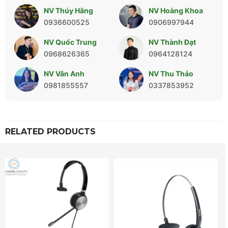
NV Thúy Hằng
NV Hoàng Khoa
0936600525
0906997944
NV Quốc Trung
NV Thành Đạt
0968626365
0964128124
NV Vân Anh
NV Thu Thảo
0981855557
0337853952
RELATED PRODUCTS