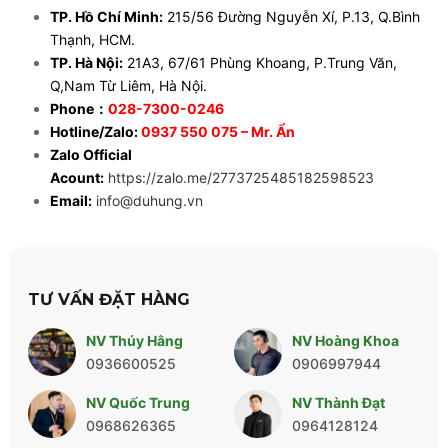
TP. Hồ Chí Minh:
215/56 Đường Nguyễn Xí, P.13, Q.Bình
Thạnh, HCM.
TP. Hà Nội:
21A3, 67/61 Phùng Khoang, P.Trung Văn,
Q,Nam Từ Liêm, Hà Nội.
Phone：
028-7300-0246
Hotline/Zalo:
0937 550 075
– Mr. Ẩn
Zalo Official
Acount:
https://zalo.me/2773725485182598523
Email:
info@duhung.vn
TƯ VẤN ĐẶT HÀNG
NV Thúy Hằng
NV Hoàng Khoa
0936600525
0906997944
NV Quốc Trung
NV Thành Đạt
0968626365
0964128124