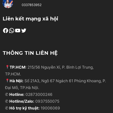
0337853952
Liên kết mạng xã hội
Facebook
WhatsApp
Youtube
Twitter
THÔNG TIN LIÊN HỆ
TP.HCM:
215/56 Nguyễn Xí, P. Bình Lợi Trung,
TP.HCM.
Hà Nội:
Số 21A3, Ngõ 67 Ngách 61 Phùng Khoang, P.
Đại Mỗ, TP.Hà Nội.
✆
Hotline:
02873000246
✆
Hotline/Zalo:
0937550075
✆
Hỗ trợ kỹ thuật:
19006069