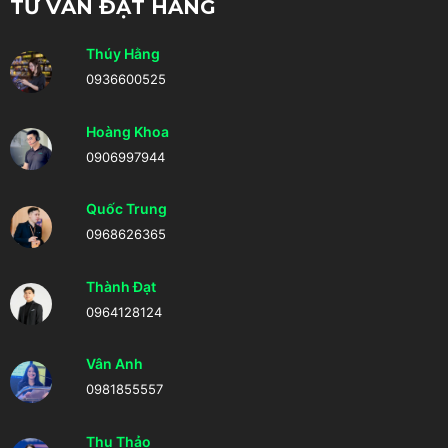
TƯ VẤN ĐẶT HÀNG
Thúy Hằng
0936600525
Hoàng Khoa
0906997944
Quốc Trung
0968626365
Thành Đạt
0964128124
Vân Anh
0981855557
Thu Thảo