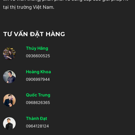
tại thị trường Việt Nam.
TƯ VẤN ĐẶT HÀNG
Thúy Hằng
0936600525
Hoàng Khoa
0906997944
Quốc Trung
0968626365
Thành Đạt
0964128124