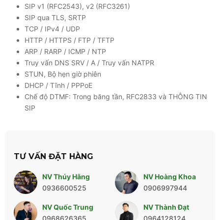
SIP v1 (RFC2543), v2 (RFC3261)
SIP qua TLS, SRTP
TCP / IPv4 / UDP
HTTP / HTTPS / FTP / TFTP
ARP / RARP / ICMP / NTP
Truy vấn DNS SRV / A / Truy vấn NATPR
STUN, Bộ hẹn giờ phiên
DHCP / Tĩnh / PPPoE
Chế độ DTMF: Trong băng tần, RFC2833 và THÔNG TIN
SIP
TƯ VẤN ĐẶT HÀNG
NV Thúy Hằng
NV Hoàng Khoa
0936600525
0906997944
NV Quốc Trung
NV Thành Đạt
0968626365
0964128124