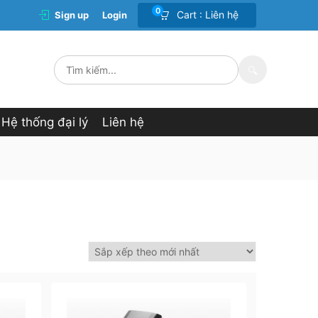
0
Cart :
Liên hệ
Sign up
Login
🔍
Hệ thống đại lý
Liên hệ