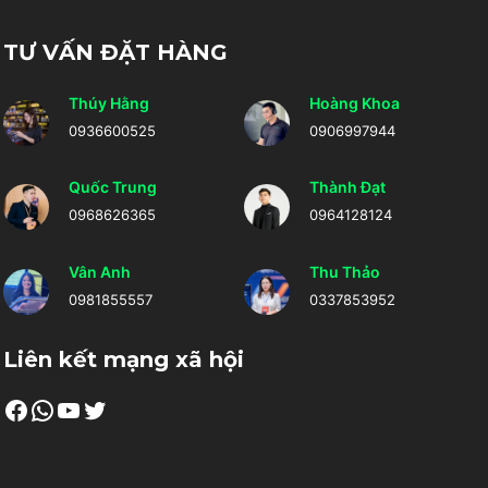
TƯ VẤN ĐẶT HÀNG
Thúy Hằng
Hoàng Khoa
0936600525
0906997944
Quốc Trung
Thành Đạt
0968626365
0964128124
Vân Anh
Thu Thảo
0981855557
0337853952
Liên kết mạng xã hội
Facebook
WhatsApp
Youtube
Twitter