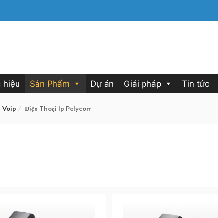
 hiệu
Sản Phẩm
Dự án
Giải pháp
Tin tức
i Voip
Điện Thoại Ip Polycom