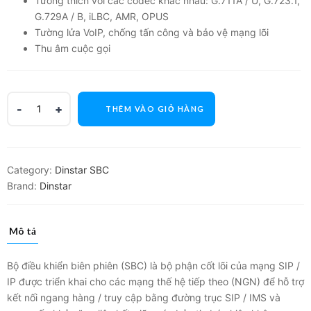
Tương thích với các codec khác nhau: G.711A / U, G.723.1,
G.729A / B, iLBC, AMR, OPUS
Tường lửa VoIP, chống tấn công và bảo vệ mạng lõi
Thu âm cuộc gọi
THÊM VÀO GIỎ HÀNG
Category:
Dinstar SBC
Brand:
Dinstar
Mô tả
Bộ điều khiển biên phiên (SBC) là bộ phận cốt lõi của mạng SIP /
IP được triển khai cho các mạng thế hệ tiếp theo (NGN) để hỗ trợ
kết nối ngang hàng / truy cập bằng đường trục SIP / IMS và