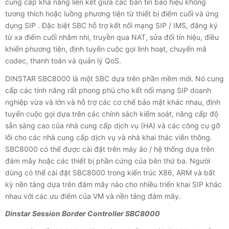
cung cấp khả năng liên kết giữa các bản tin báo hiệu không
tương thích hoặc luồng phương tiện từ thiết bị điểm cuối và ứng
dụng SIP . Đặc biệt SBC hỗ trợ kết nối mạng SIP / IMS, đăng ký
từ xa điểm cuối nhâm nhi, truyền qua NAT, sửa đổi tín hiệu, điều
khiển phương tiện, định tuyến cuộc gọi linh hoạt, chuyển mã
codec, thanh toán và quản lý QoS.
DINSTAR SBC8000 là một SBC dựa trên phần mềm mới. Nó cung
cấp các tính năng rất phong phú cho kết nối mạng SIP doanh
nghiệp vừa và lớn và hỗ trợ các cơ chế bảo mật khác nhau, định
tuyến cuộc gọi dựa trên các chính sách kiểm soát, nâng cấp độ
sẵn sàng cao của nhà cung cấp dịch vụ (HA) và các công cụ gỡ
lỗi cho các nhà cung cấp dịch vụ và nhà khai thác viễn thông.
SBC8000 có thể được cài đặt trên máy ảo / hệ thống dựa trên
đám mây hoặc các thiết bị phần cứng của bên thứ ba. Người
dùng có thể cài đặt SBC8000 trong kiến trúc X86, ARM và bất
kỳ nền tảng dựa trên đám mây nào cho nhiều triển khai SIP khác
nhau với các ưu điểm của VM và nền tảng đám mây.
Dinstar Session Border Controller SBC8000