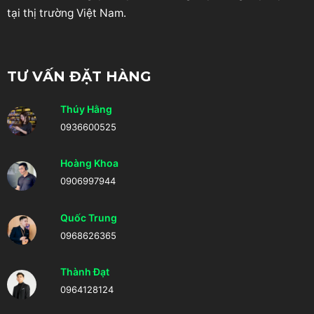
tại thị trường Việt Nam.
TƯ VẤN ĐẶT HÀNG
Thúy Hằng
0936600525
Hoàng Khoa
0906997944
Quốc Trung
0968626365
Thành Đạt
0964128124