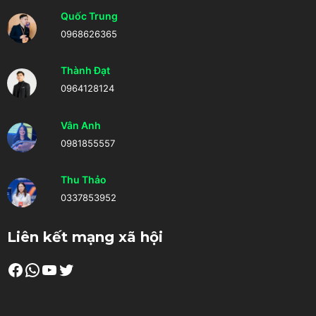
Quốc Trung
0968626365
Thành Đạt
0964128124
Vân Anh
0981855557
Thu Thảo
0337853952
Liên kết mạng xã hội
Facebook
WhatsApp
Youtube
Twitter