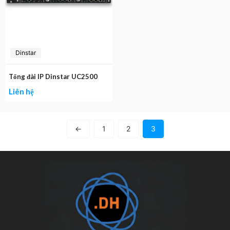
Dinstar
Tổng đài IP Dinstar UC2500
Liên hệ
←
1
2
3