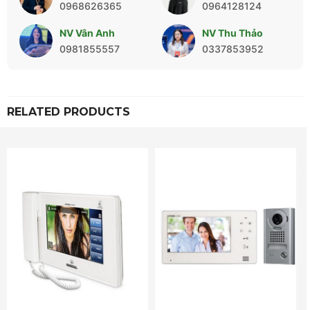
0968626365
0964128124
NV Vân Anh
NV Thu Thảo
0981855557
0337853952
RELATED PRODUCTS