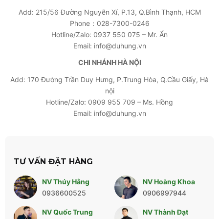
Add: 215/56 Đường Nguyễn Xí, P.13, Q.Bình Thạnh, HCM
Phone：028-7300-0246
Hotline/Zalo: 0937 550 075 – Mr. Ẩn
Email: info@duhung.vn
CHI NHÁNH HÀ NỘI
Add: 170 Đường Trần Duy Hưng, P.Trung Hòa, Q.Cầu Giấy, Hà
nội
Hotline/Zalo: 0909 955 709 – Ms. Hồng
Email: info@duhung.vn
TƯ VẤN ĐẶT HÀNG
NV Thúy Hằng
NV Hoàng Khoa
0936600525
0906997944
NV Quốc Trung
NV Thành Đạt